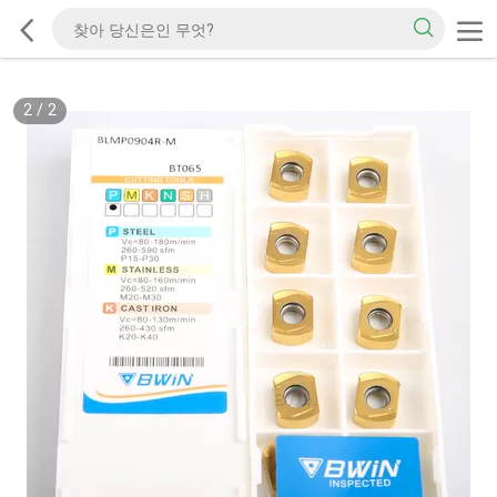
2
/
2