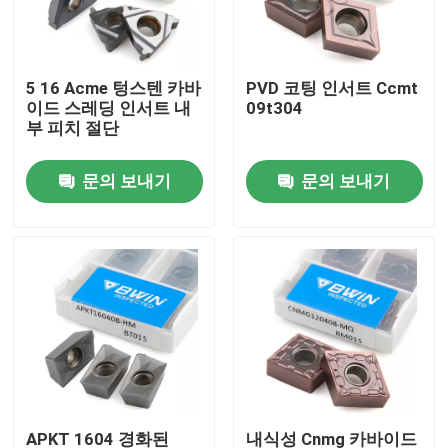
회사 소개
5 16 Acme 텅스텐 카바
PVD 코팅 인서트 Ccmt
이드 스레딩 인서트 내
09t304
공장 견학
부 피치 절단
문의 보내기
문의 보내기
품질 관리
문의하기
소식
조회를 요청하다
텅스텐 카바이드 삽입
APKT 1604 경화된
내식성 Cnmg 카바이드