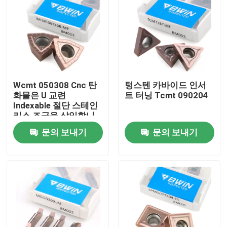
회사 소개
공장 견학
Wcmt 050308 Cnc 탄
텅스텐 카바이드 인서
품질 관리
화물은 U 교련
트 터닝 Tcmt 090204
Indexable 절단 스테인
리스 조금을 삽입합니
문의하기
다
문의 보내기
문의 보내기
소식
조회를 요청하다
텅스텐 카바이드 삽입