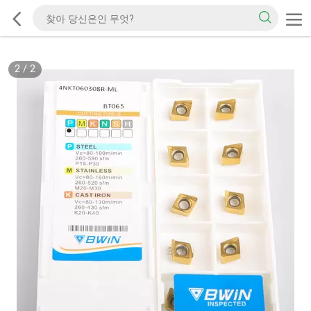
2
/
2