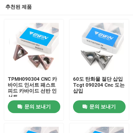
추천된 제품
TPMH090304 CNC 카
60도 탄화물 절단 삽입
바이드 인서트 패스트
Tcgt 090204 Cnc 도는
피드 카바이드 선반 인
삽입
집
서트
문의 보내기
문의 보내기
제품
비디오